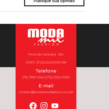
Publique sua opinião
Feira de Santana - BA
CNPJ: 37.022.242/0001-96
Telefone
(75) 3199-0541 | (75) 3024-9502
E-mail
contato@modamixfashion.com.br