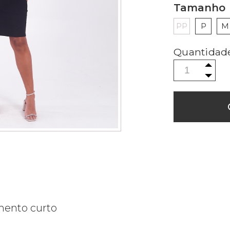
Tamanho
PP
P
M
mento curto