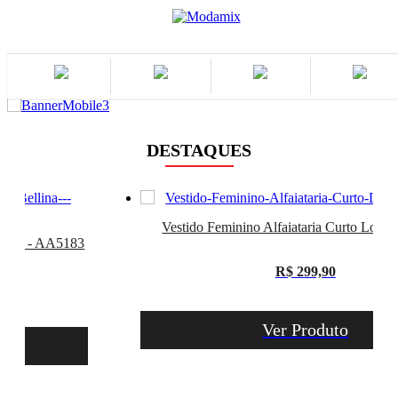
DESTAQUES
Vestido Feminino Alfaiataria Curto Love I
ellina - AA5183
R$ 299,90
Ver Produto