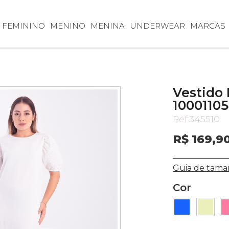
FEMININO
MENINO
MENINA
UNDERWEAR
MARCAS
Vestido
1000110
Ref:
345510
R$ 169,9
Guia de tama
Cor