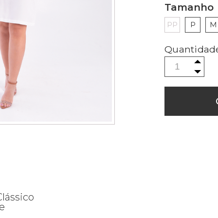
Tamanho
PP
P
M
lássico
e