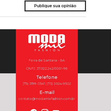
Publique sua opinião
Feira de Santana - BA
CNPJ: 37.022.242/0001-96
Telefone
(75) 3199-0541 | (75) 3024-9502
E-mail
contato@modamixfashion.com.br