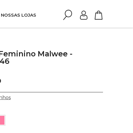
NOSSAS LOJAS
 Feminino Malwee -
546
0
nhos