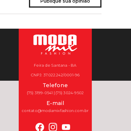
Publique sua opinião
Feira de Santana - BA
CNPJ: 37.022.242/0001-96
Telefone
(75) 3199-0541 | (75) 3024-9502
E-mail
contato@modamixfashion.com.br