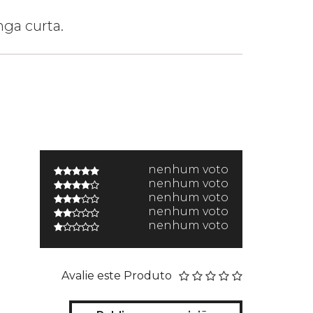
ga curta.
nenhum voto
nenhum voto
nenhum voto
nenhum voto
nenhum voto
Avalie este Produto