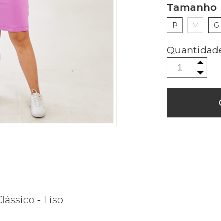
Tamanho
P
M
G
ássico - Liso