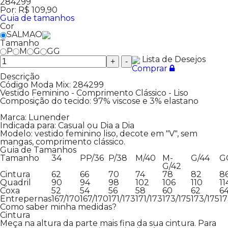
284299
Por:
R$ 109,90
Guia de tamanhos
Cor
SALMAO
Tamanho
P
M
G
GG
Lista de Desejos
+
-
Comprar
Descrição
Código Moda Mix: 284299
Vestido Feminino - Comprimento Clássico - Liso
Composição do tecido: 97% viscose e 3% elastano
Marca: Lunender
Indicada para: Casual ou Dia a Dia
Modelo: vestido feminino liso, decote em "V", sem
mangas, comprimento clássico.
Guia de Tamanhos
Tamanho
34
PP/36
P/38
M/40
M-
G/44
G
G/42
Cintura
62
66
70
74
78
82
8
Quadril
90
94
98
102
106
110
11
Coxa
52
54
56
58
60
62
6
Entrepernas
167/170
167/170
171/173
171/173
173/175
173/175
17
Como saber minha medidas?
Cintura
Meça na altura da parte mais fina da sua cintura. Para