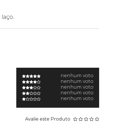
 laço.
nenhum voto
nenhum voto
nenhum voto
nenhum voto
nenhum voto
Avalie este Produto