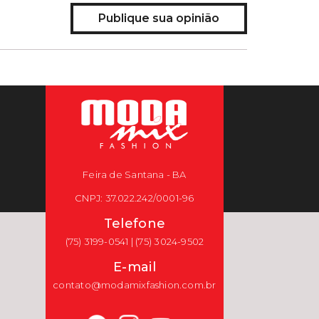
Publique sua opinião
Feira de Santana - BA
CNPJ: 37.022.242/0001-96
Telefone
(75) 3199-0541 | (75) 3024-9502
E-mail
contato@modamixfashion.com.br