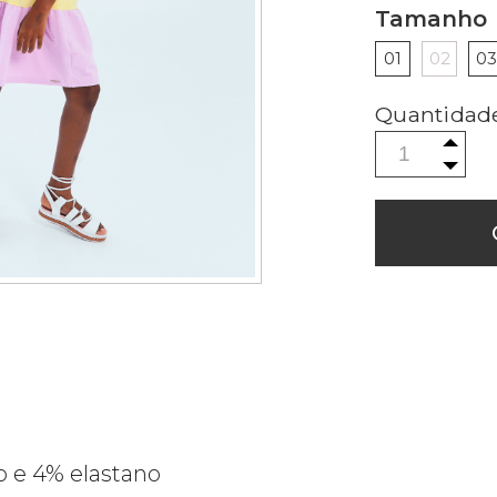
Tamanho
01
02
03
 e 4% elastano