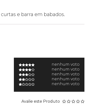
curtas e barra em babados.
nenhum voto
nenhum voto
nenhum voto
nenhum voto
nenhum voto
Avalie este Produto