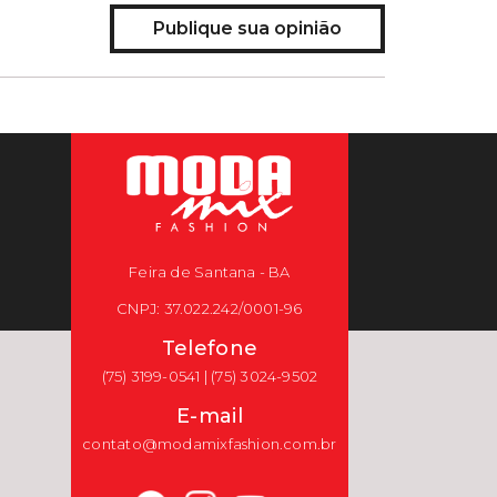
Publique sua opinião
Feira de Santana - BA
CNPJ: 37.022.242/0001-96
Telefone
(75) 3199-0541 | (75) 3024-9502
E-mail
contato@modamixfashion.com.br