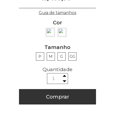
Guia de tamanhos
Cor
Tamanho
P
M
G
GG
Comprar