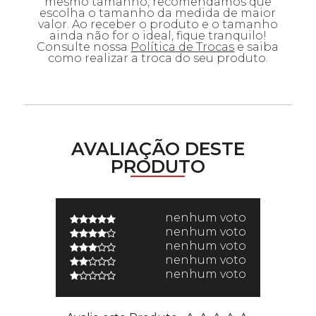
mesmo tamanho, recomendamos que
escolha o tamanho da medida de maior
valor. Ao receber o produto e o tamanho
ainda não for o ideal, fique tranquilo!
Consulte nossa
Política de Trocas
e saiba
como realizar a troca do seu produto.
AVALIAÇÃO DESTE
PRODUTO
nenhum voto
nenhum voto
nenhum voto
nenhum voto
nenhum voto