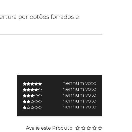
rtura por botões forrados e
nenhum voto
nenhum voto
nenhum voto
nenhum voto
nenhum voto
Avalie este Produto