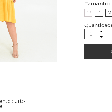
Tamanho
PP
P
M
ento curto
e