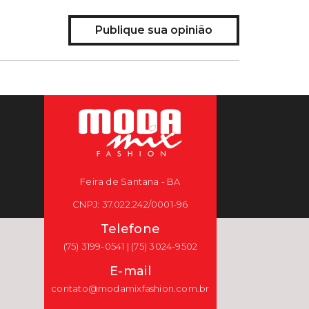
Publique sua opinião
Feira de Santana - BA
CNPJ: 37.022.242/0001-96
Telefone
(75) 3199-0541 | (75) 3024-9502
E-mail
contato@modamixfashion.com.br