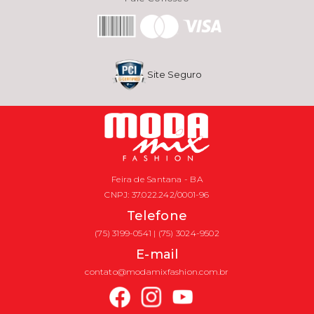
Site Seguro
Feira de Santana - BA
CNPJ: 37.022.242/0001-96
Telefone
(75) 3199-0541 | (75) 3024-9502
E-mail
contato@modamixfashion.com.br