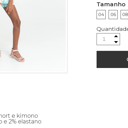
Tamanho
04
06
0
short e kimono
 e 2% elastano