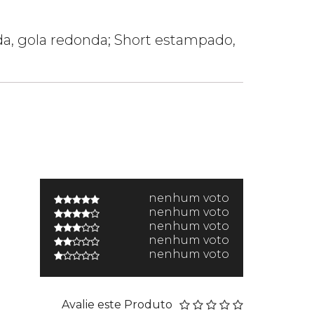
ada, gola redonda; Short estampado,
nenhum voto
nenhum voto
nenhum voto
nenhum voto
nenhum voto
Avalie este Produto