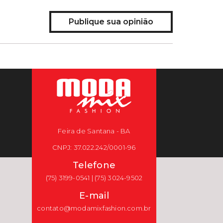
Publique sua opinião
Feira de Santana - BA
CNPJ: 37.022.242/0001-96
Telefone
(75) 3199-0541 | (75) 3024-9502
E-mail
contato@modamixfashion.com.br