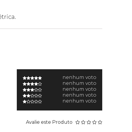
trica.
nenhum voto
nenhum voto
nenhum voto
nenhum voto
nenhum voto
Avalie este Produto