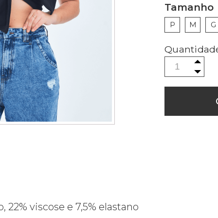
Tamanho
P
M
G
 22% viscose e 7,5% elastano