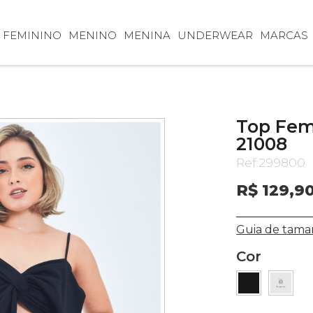
FEMININO
MENINO
MENINA
UNDERWEAR
MARCAS
Top Fem
21008
Ref:
299800
R$ 129,9
Guia de tama
Cor