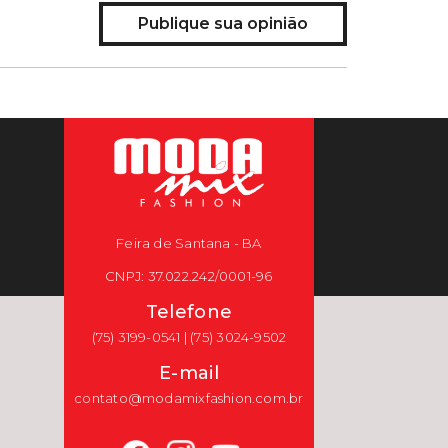
Publique sua opinião
Feira de Santana - BA
CNPJ: 37.022.242/0001-96
Telefone
(75) 3199-0541 | (75) 3024-9502
E-mail
contato@modamixfashion.com.br