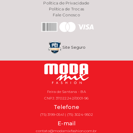
Política de Privacidade
Política de Trocas
Fale Conosco
Site Seguro
Feira de Santana - BA
CNPJ: 37.022.242/0001-96
Telefone
(75) 3199-0541 | (75) 3024-9502
E-mail
contato@modamixfashion.com.br