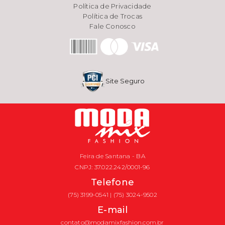
Política de Privacidade
Política de Trocas
Fale Conosco
Site Seguro
Feira de Santana - BA
CNPJ: 37.022.242/0001-96
Telefone
(75) 3199-0541 | (75) 3024-9502
E-mail
contato@modamixfashion.com.br