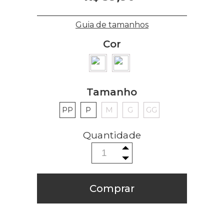
Guia de tamanhos
Cor
Tamanho
PP
P
M
G
GG
Comprar