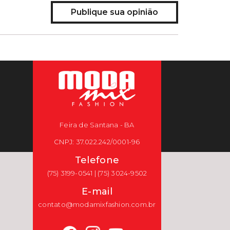
Publique sua opinião
Feira de Santana - BA
CNPJ: 37.022.242/0001-96
Telefone
(75) 3199-0541 | (75) 3024-9502
E-mail
contato@modamixfashion.com.br