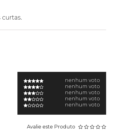
 curtas.
nenhum voto
nenhum voto
nenhum voto
nenhum voto
nenhum voto
Avalie este Produto