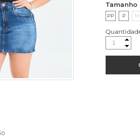
Tamanho
PP
P
M
ão