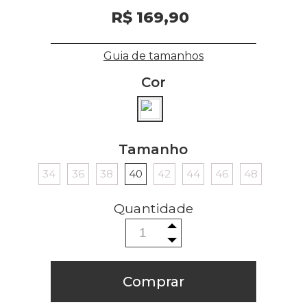
R$ 169,90
Guia de tamanhos
Cor
Tamanho
34
36
38
40
42
44
46
48
Comprar