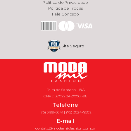
Política de Privacidade
Política de Trocas
Fale Conosco
Site Seguro
Feira de Santana - BA
CNPJ: 37.022.242/0001-96
Telefone
(75) 3199-0541 | (75) 3024-9502
E-mail
contato@modamixfashion.com.br