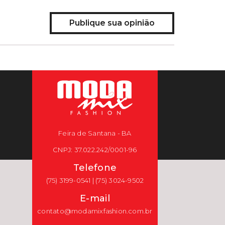
Publique sua opinião
Feira de Santana - BA
CNPJ: 37.022.242/0001-96
Telefone
(75) 3199-0541 | (75) 3024-9502
E-mail
contato@modamixfashion.com.br