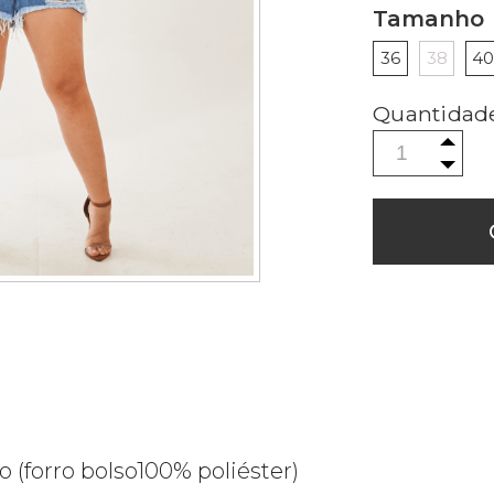
Tamanho
36
38
4
(forro bolso100% poliéster)