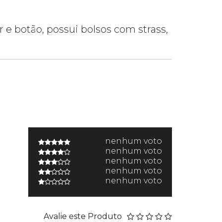
r e botão, possui bolsos com strass,
nenhum voto
nenhum voto
nenhum voto
nenhum voto
nenhum voto
Avalie este Produto