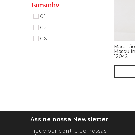
Tamanho
01
02
06
Macacão
Masculino
12042
Assine nossa Newsletter
Fique por dentro de nossas