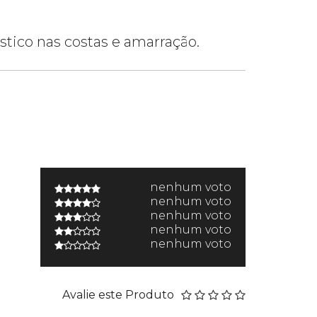
stico nas costas e amarração.
nenhum voto
nenhum voto
nenhum voto
nenhum voto
nenhum voto
Avalie este Produto