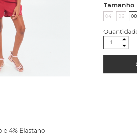
Tamanho
04
06
0
 e 4% Elastano