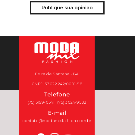
Publique sua opinião
Feira de Santana - BA
CNPJ: 37.022.242/0001-96
Telefone
(75) 3199-0541 | (75) 3024-9502
E-mail
contato@modamixfashion.com.br