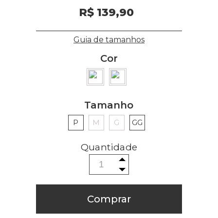
R$ 139,90
Guia de tamanhos
Cor
Tamanho
P
M
G
GG
Comprar