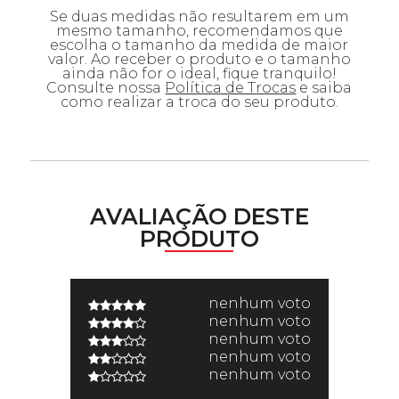
Se duas medidas não resultarem em um
mesmo tamanho, recomendamos que
escolha o tamanho da medida de maior
valor. Ao receber o produto e o tamanho
ainda não for o ideal, fique tranquilo!
Consulte nossa
Política de Trocas
e saiba
como realizar a troca do seu produto.
AVALIAÇÃO DESTE
PRODUTO
nenhum voto
nenhum voto
nenhum voto
nenhum voto
nenhum voto