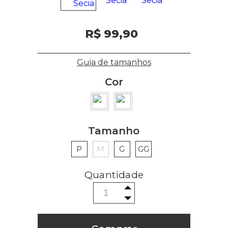
R$ 99,90
Guia de tamanhos
Cor
Tamanho
P
M
G
GG