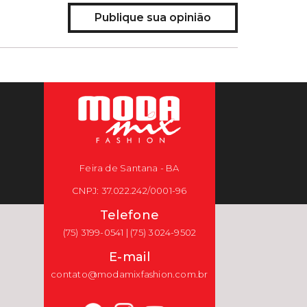
Publique sua opinião
Feira de Santana - BA
CNPJ: 37.022.242/0001-96
Telefone
(75) 3199-0541 | (75) 3024-9502
E-mail
contato@modamixfashion.com.br