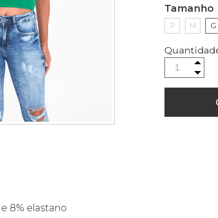
Tamanho
P
M
G
 e 8% elastano