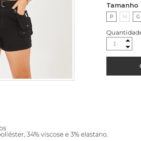
Tamanho
P
M
G
os
liéster, 34% viscose e 3% elastano.