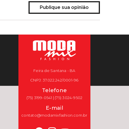
Publique sua opinião
Feira de Santana - BA
CNPJ: 37.022.242/0001-96
Telefone
(75) 3199-0541 | (75) 3024-9502
E-mail
contato@modamixfashion.com.br