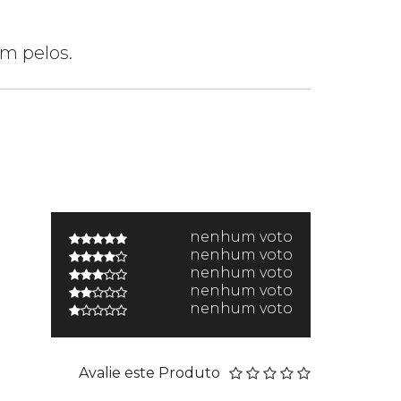
em pelos.
nenhum voto
nenhum voto
nenhum voto
nenhum voto
nenhum voto
Avalie este Produto