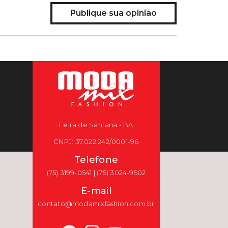
Publique sua opinião
Feira de Santana - BA
CNPJ: 37.022.242/0001-96
Telefone
(75) 3199-0541 | (75) 3024-9502
E-mail
contato@modamixfashion.com.br