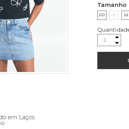
Tamanho
PP
P
M
ado em Laços
ão