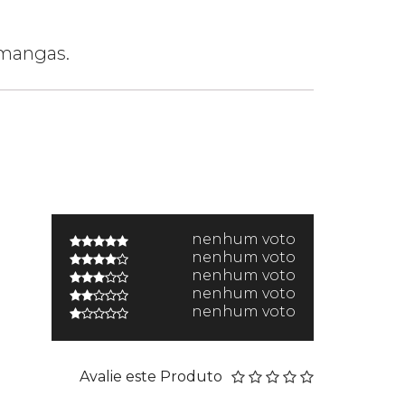
 mangas.
nenhum voto
nenhum voto
nenhum voto
nenhum voto
nenhum voto
Avalie este Produto