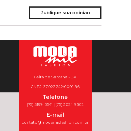
Publique sua opinião
Feira de Santana - BA
CNPJ: 37.022.242/0001-96
Telefone
(75) 3199-0541 | (75) 3024-9502
E-mail
contato@modamixfashion.com.br