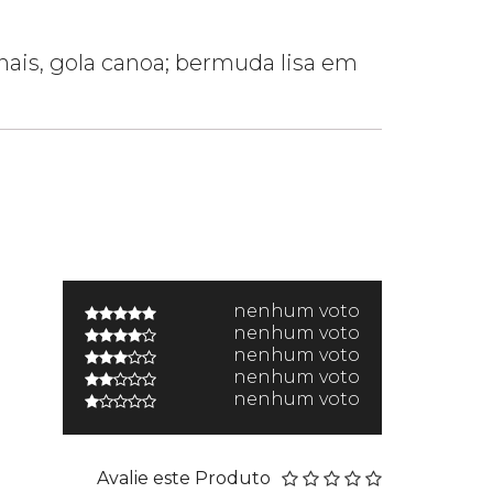
ais, gola canoa; bermuda lisa em
nenhum voto
nenhum voto
nenhum voto
nenhum voto
nenhum voto
Avalie este Produto