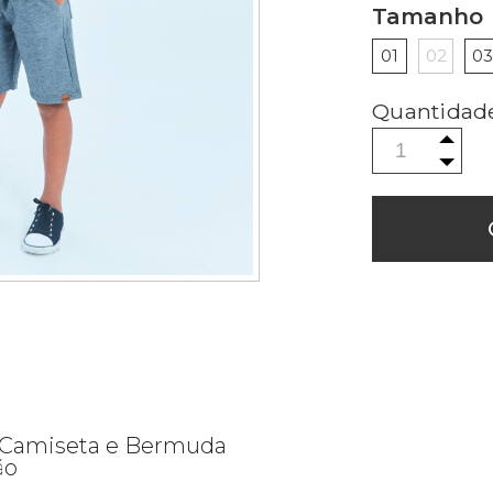
Tamanho
01
02
03
 Camiseta e Bermuda
ão