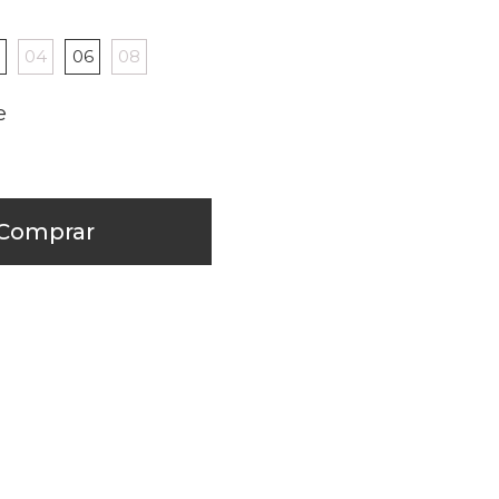
04
06
08
Comprar