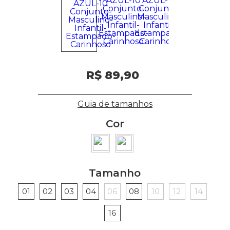
R$ 89,90
Guia de tamanhos
Cor
Tamanho
01
02
03
04
06
08
10
12
14
16