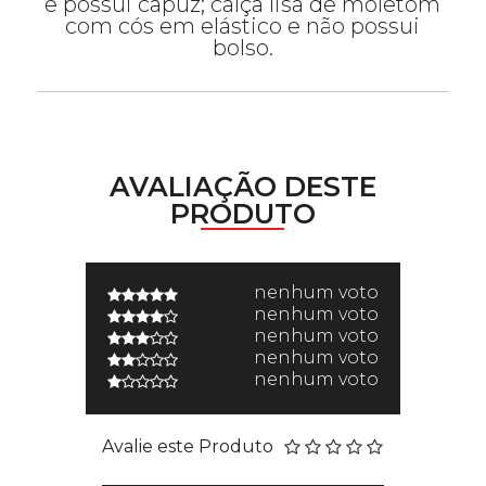
e possui capuz; calça lisa de moletom
com cós em elástico e não possui
bolso.
AVALIAÇÃO DESTE
PRODUTO
nenhum voto
nenhum voto
nenhum voto
nenhum voto
nenhum voto
Avalie este Produto