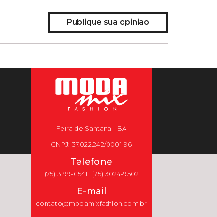
Publique sua opinião
Feira de Santana - BA
CNPJ: 37.022.242/0001-96
Telefone
(75) 3199-0541 | (75) 3024-9502
E-mail
contato@modamixfashion.com.br