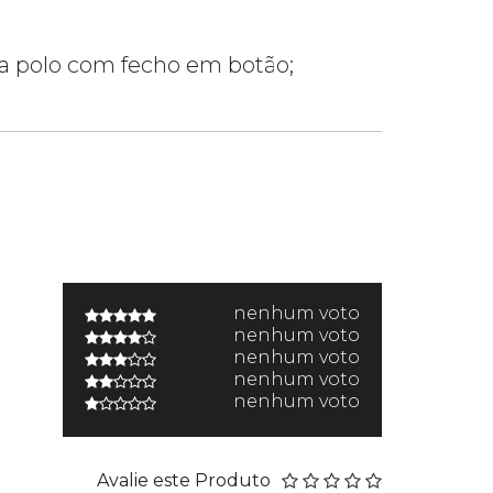
la polo com fecho em botão;
nenhum voto
nenhum voto
nenhum voto
nenhum voto
nenhum voto
Avalie este Produto