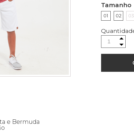
Tamanho
01
02
03
eta e Bermuda
ão