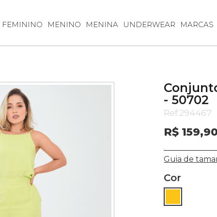
FEMININO
MENINO
MENINA
UNDERWEAR
MARCAS
Conjunt
- 50702
Ref:
294467
R$ 159,9
Guia de tama
Cor