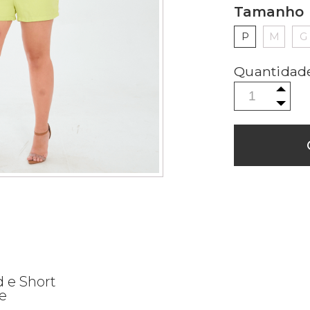
Tamanho
P
M
G
 e Short
e