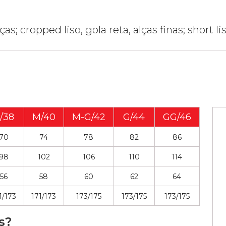
 cropped liso, gola reta, alças finas; short lis
/38
M/40
M-G/42
G/44
GG/46
70
74
78
82
86
98
102
106
110
114
56
58
60
62
64
1/173
171/173
173/175
173/175
173/175
s?