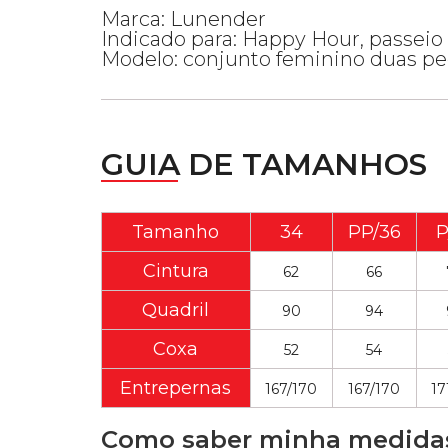
Marca: Lunender
Indicado para: Happy Hour, passeio
Modelo: conjunto feminino duas peças;
GUIA DE TAMANHOS
Tamanho
34
PP/36
P
Cintura
62
66
Quadril
90
94
Coxa
52
54
Entrepernas
167/170
167/170
17
Como saber minha medida