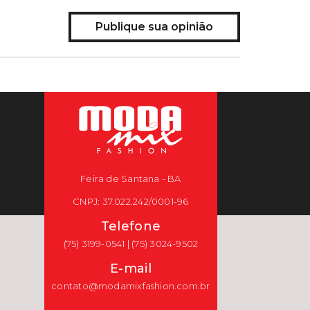
Publique sua opinião
Feira de Santana - BA
CNPJ: 37.022.242/0001-96
Telefone
(75) 3199-0541 | (75) 3024-9502
E-mail
contato@modamixfashion.com.br