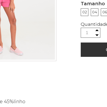
Tamanho
02
04
06
 e 45%linho