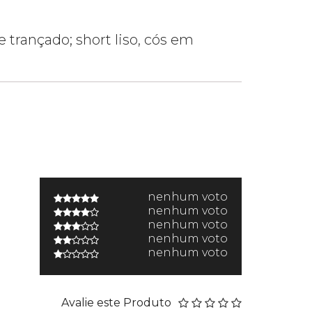
trançado; short liso, cós em
nenhum voto
nenhum voto
nenhum voto
nenhum voto
nenhum voto
Avalie este Produto