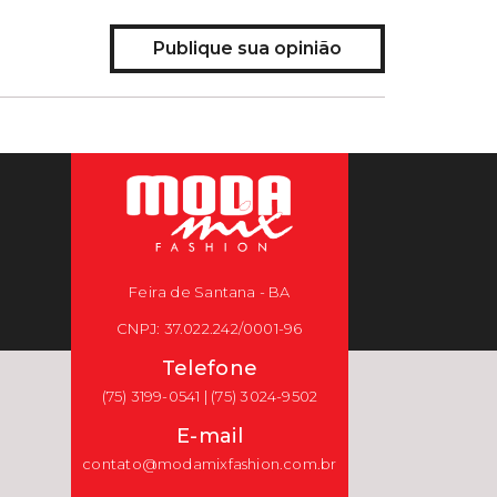
Publique sua opinião
Feira de Santana - BA
CNPJ: 37.022.242/0001-96
Telefone
(75) 3199-0541 | (75) 3024-9502
E-mail
contato@modamixfashion.com.br