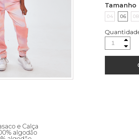
Tamanho
04
06
0
asaco e Calça
100% algodão
0% algodão