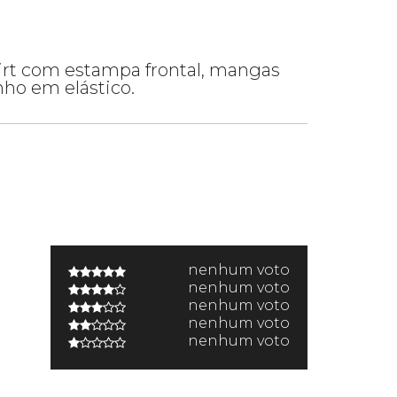
irt com estampa frontal, mangas
nho em elástico.
nenhum voto
nenhum voto
nenhum voto
nenhum voto
nenhum voto