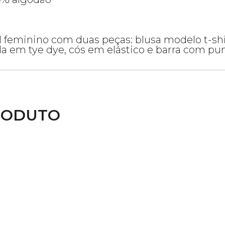
l feminino com duas peças: blusa modelo t-sh
da em tye dye, cós em elástico e barra com pu
RODUTO