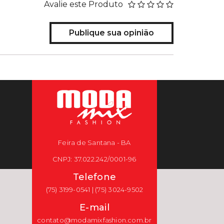
Avalie este Produto
Publique sua opinião
Feira de Santana - BA
CNPJ: 37.022.242/0001-96
Telefone
(75) 3199-0541 | (75) 3024-9502
E-mail
contato@modamixfashion.com.br