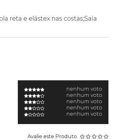
a reta e elástex nas costas;Saia
nenhum voto
nenhum voto
nenhum voto
nenhum voto
nenhum voto
Avalie este Produto