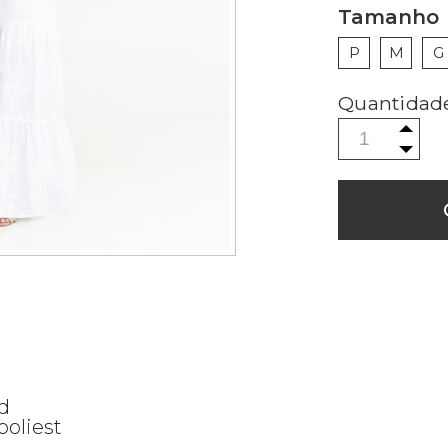
Tamanho
P
M
G
d
poliest