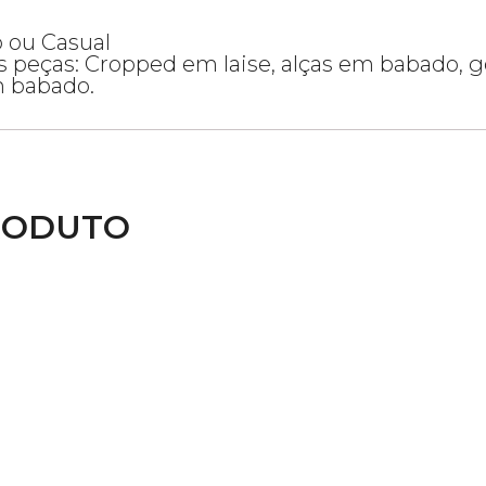
o ou Casual
peças: Cropped em laise, alças em babado, gol
m babado.
RODUTO