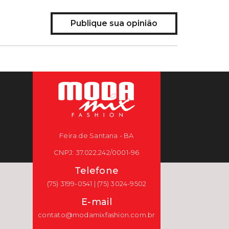
Publique sua opinião
Feira de Santana - BA
CNPJ: 37.022.242/0001-96
Telefone
(75) 3199-0541 | (75) 3024-9502
E-mail
contato@modamixfashion.com.br