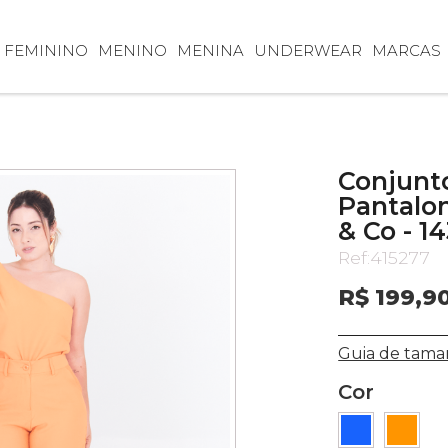
FEMININO
MENINO
MENINA
UNDERWEAR
MARCAS
Conjunt
Pantalo
& Co - 1
Ref:
415277
R$ 199,9
Guia de tama
Cor