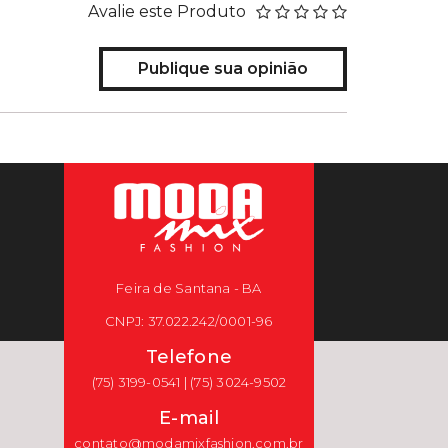
Avalie este Produto
Publique sua opinião
Feira de Santana - BA
CNPJ: 37.022.242/0001-96
Telefone
(75) 3199-0541 | (75) 3024-9502
E-mail
contato@modamixfashion.com.br