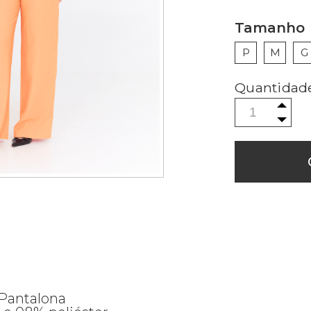
Tamanho
P
M
G
 Pantalona