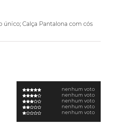
 único; Calça Pantalona com cós
nenhum voto
nenhum voto
nenhum voto
nenhum voto
nenhum voto