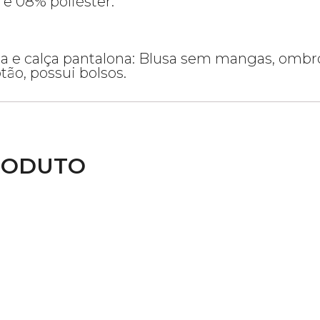
e 08% poliéster.
a e calça pantalona: Blusa sem mangas, ombro
tão, possui bolsos.
RODUTO