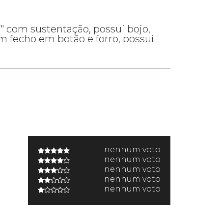
" com sustentação, possui bojo,
om fecho em botão e forro, possui
nenhum voto
nenhum voto
nenhum voto
nenhum voto
nenhum voto