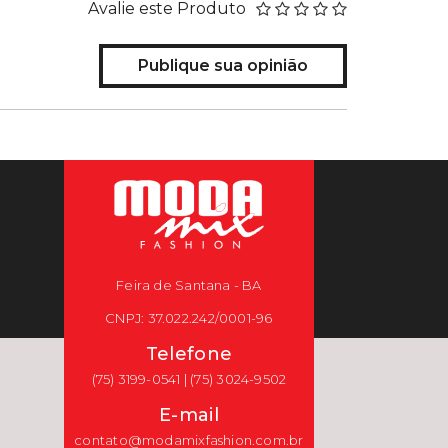
Avalie este Produto
Publique sua opinião
Feira de Santana - BA
CNPJ: 37.022.242/0001-96
Telefone
(75) 3199-0541 | (75) 3024-9502
E-mail
contato@modamixfashion.com.br