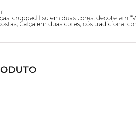
r.
as; cropped liso em duas cores, decote em "V
 costas; Calça em duas cores, cós tradicional c
RODUTO