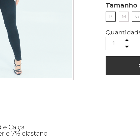
Tamanho
P
M
G
 e Calça
r e 7% elastano