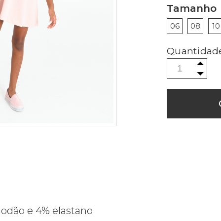
Tamanho
06
08
10
godão e 4% elastano