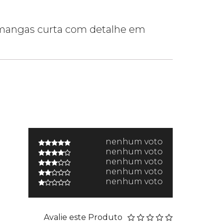
a, mangas curta com detalhe em
nenhum voto
nenhum voto
nenhum voto
nenhum voto
nenhum voto
Avalie este Produto