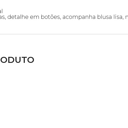
l
alças, detalhe em botões, acompanha blusa lis
RODUTO