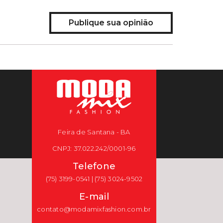
Publique sua opinião
Feira de Santana - BA
CNPJ: 37.022.242/0001-96
Telefone
(75) 3199-0541 | (75) 3024-9502
E-mail
contato@modamixfashion.com.br