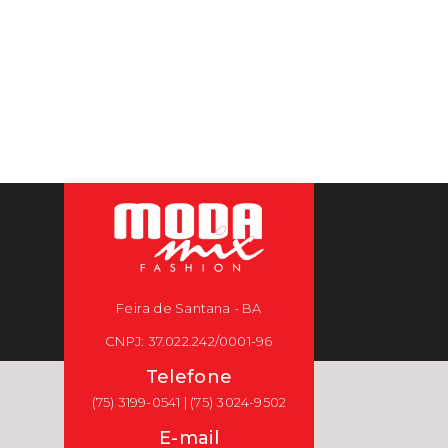
Feira de Santana - BA
CNPJ: 37.022.242/0001-96
Telefone
(75) 3199-0541 | (75) 3024-9502
E-mail