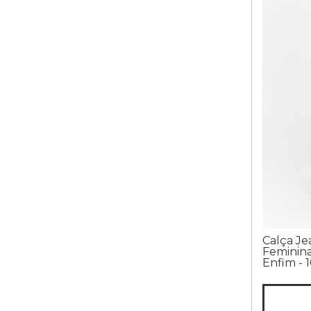
Calça Je
Feminina
Enfim - 