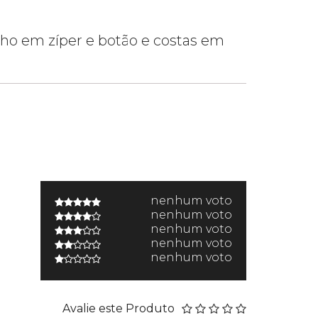
echo em zíper e botão e costas em
nenhum voto
nenhum voto
nenhum voto
nenhum voto
nenhum voto
Avalie este Produto