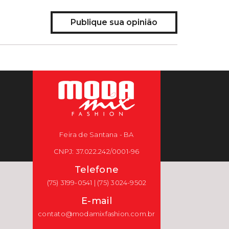
Publique sua opinião
Feira de Santana - BA
CNPJ: 37.022.242/0001-96
Telefone
(75) 3199-0541 | (75) 3024-9502
E-mail
contato@modamixfashion.com.br