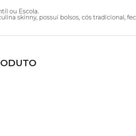
til ou Escola.
ulina skinny, possui bolsos, cós tradicional, f
RODUTO