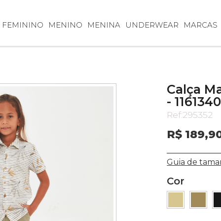
FEMININO
MENINO
MENINA
UNDERWEAR
MARCAS
Calça Ma
- 116134
Ref:
295352
R$ 189,9
Guia de tama
Cor