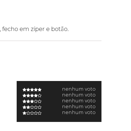
l, fecho em zíper e botão.
nenhum voto
nenhum voto
nenhum voto
nenhum voto
nenhum voto