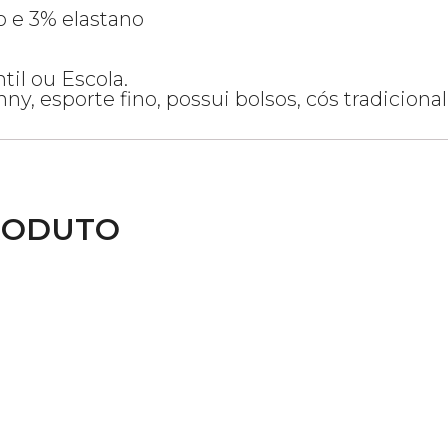
 e 3% elastano
til ou Escola.
ny, esporte fino, possui bolsos, cós tradiciona
RODUTO