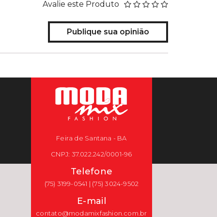
Avalie este Produto
Publique sua opinião
Feira de Santana - BA
CNPJ: 37.022.242/0001-96
Telefone
(75) 3199-0541 | (75) 3024-9502
E-mail
contato@modamixfashion.com.br