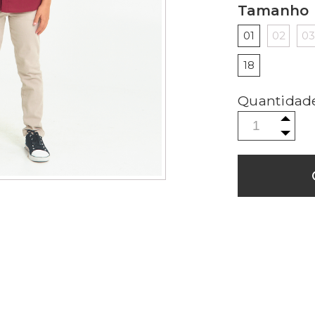
Tamanho
01
02
03
18