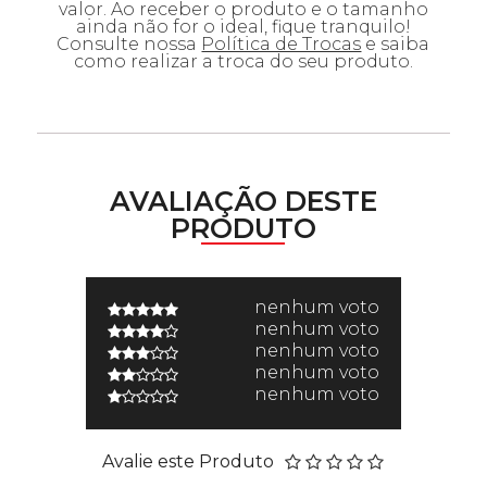
valor. Ao receber o produto e o tamanho
ainda não for o ideal, fique tranquilo!
Consulte nossa
Política de Trocas
e saiba
como realizar a troca do seu produto.
AVALIAÇÃO DESTE
PRODUTO
nenhum voto
nenhum voto
nenhum voto
nenhum voto
nenhum voto
Avalie este Produto