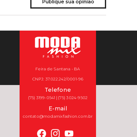
Publique sua opinião
Feira de Santana - BA
CNPJ: 37.022.242/0001-96
Telefone
(75) 3199-0541 | (75) 3024-9502
E-mail
contato@modamixfashion.com.br