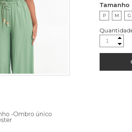
Tamanho
P
M
G
inho -Ombro único
ster