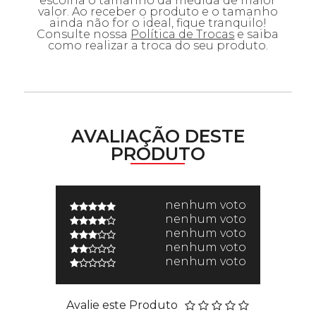
escolha o tamanho da medida de maior
valor. Ao receber o produto e o tamanho
ainda não for o ideal, fique tranquilo!
Consulte nossa
Política de Trocas
e saiba
como realizar a troca do seu produto.
AVALIAÇÃO DESTE
PRODUTO
nenhum voto
nenhum voto
nenhum voto
nenhum voto
nenhum voto
Avalie este Produto