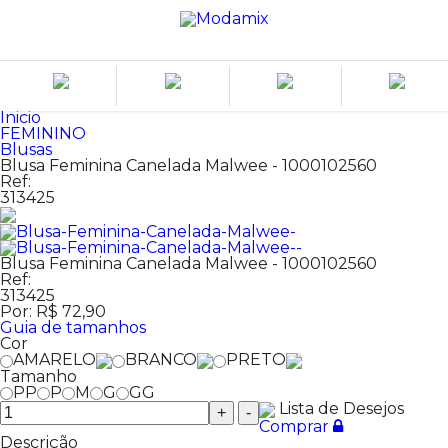
Inicio
FEMININO
Blusas
Blusa Feminina Canelada Malwee - 1000102560
Ref:
313425
Blusa Feminina Canelada Malwee - 1000102560
Ref:
313425
Por:
R$ 72,90
Guia de tamanhos
Cor
AMARELO
BRANCO
PRETO
Tamanho
PP
P
M
G
GG
Lista de Desejos
+
-
Comprar
Descrição