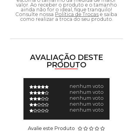
escolha o tamanho da medida de maior
valor. Ao receber o produto e o tamanho
ainda não for o ideal, fique tranquilo!
Consulte nossa
Política de Trocas
e saiba
como realizar a troca do seu produto.
AVALIAÇÃO DESTE
PRODUTO
nenhum voto
nenhum voto
nenhum voto
nenhum voto
nenhum voto
Avalie este Produto