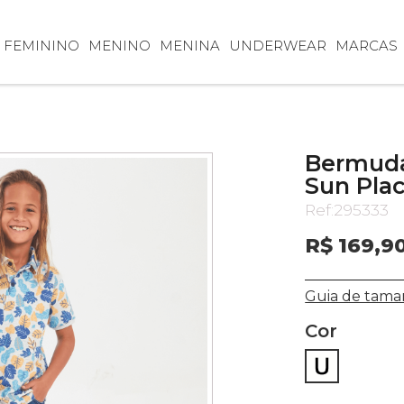
FEMININO
MENINO
MENINA
UNDERWEAR
MARCAS
Bermuda 
Sun Plac
Ref:
295333
R$ 169,9
Guia de tama
Cor