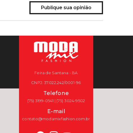
Publique sua opinião
Feira de Santana - BA
CNPJ: 37.022.242/0001-96
Telefone
(75) 3199-0541 | (75) 3024-9502
E-mail
contato@modamixfashion.com.br