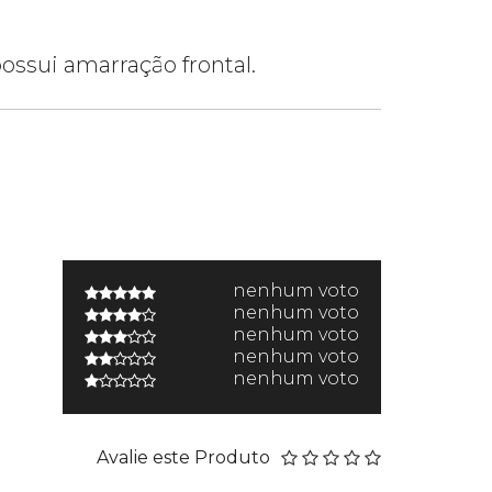
possui amarração frontal.
nenhum voto
nenhum voto
nenhum voto
nenhum voto
nenhum voto
Avalie este Produto