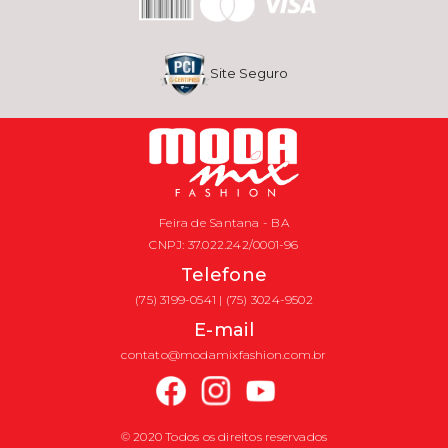
Site Seguro
Feira de Santana - BA
CNPJ: 37.022.242/0001-96
Telefone
(75) 3199-0541 | (75) 3024-9502
E-mail
contato@modamixfashion.com.br
© 2020 Todos os direitos reservados